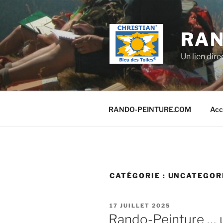
Aller
au
contenu
RAN
principal
Un lien dir
RANDO-PEINTURE.COM
Acc
CATÉGORIE :
UNCATEGOR
PUBLIÉ
17 JUILLET 2025
LE
Rando-Peinture … 