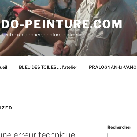
DO-PEINTURE.COM
ect entre randonnée,peinture et dessin
ueil
BLEU DES TOILES … l’atelier
PRALOGNAN-la-VANOIS
IZED
Rechercher
une erreur technique …