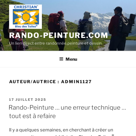
Aller
au
contenu
principal
RANDO-PEINTURE.COM
Un lien direct entre randonnée,peinture et dessin
Menu
AUTEUR/AUTRICE :
ADMIN1127
PUBLIÉ
17 JUILLET 2025
LE
Rando-Peinture … une erreur technique …
tout est à refaire
Il y a quelques semaines, en cherchant à créer un
R